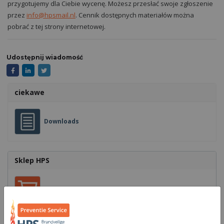
przygotujemy dla Ciebie wycenę. Możesz przesłać swoje zgłoszenie
przez
info@hpsmail.nl
. Cennik dostępnych materiałów można
pobrać z tej strony internetowej.
Udostępnij wiadomość
ciekawe
Downloads
Sklep HPS
Sklep HPS