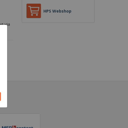
HPS Webshop
g via