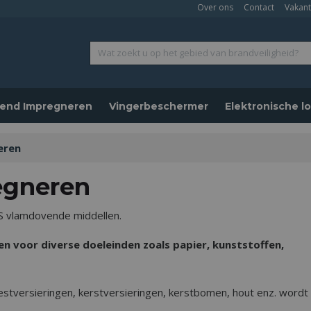
Over ons
Contact
Vakant
end Impregneren
Vingerbeschermer
Elektronische 
eren
egneren
S vlamdovende middellen.
 voor diverse doeleinden zoals papier, kunststoffen,
tversieringen, kerstversieringen, kerstbomen, hout enz. wordt 