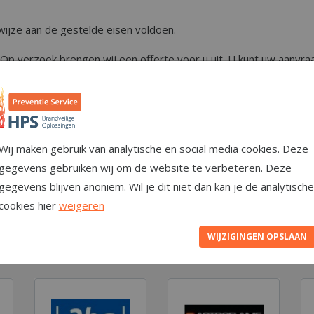
ijze aan de gestelde eisen voldoen.
Op verzoek brengen wij een offerte voor u uit. U kunt uw aanvraa
beschikbare materialen is via deze website te downloaden.
Wij maken gebruik van analytische en social media cookies. Deze
gegevens gebruiken wij om de website te verbeteren. Deze
gegevens blijven anoniem. Wil je dit niet dan kan je de analytische
cookies hier
weigeren
WIJZIGINGEN OPSLAAN
met: