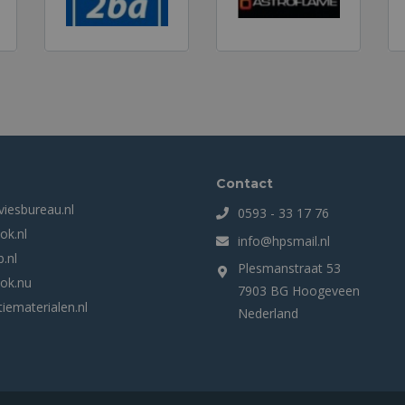
Contact
viesbureau.nl
0593 - 33 17 76
ok.nl
info@hpsmail.nl
.nl
Plesmanstraat 53
ok.nu
7903 BG Hoogeveen
iematerialen.nl
Nederland