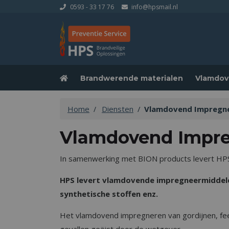
0593 - 33 17 76
info@hpsmail.nl
Brandwerende materialen
Vlamdov
Home
Diensten
Vlamdovend Impregn
Vlamdovend Impr
In samenwerking met BION products levert HP
HPS levert vlamdovende impregneermiddelen
synthetische stoffen enz.
Het vlamdovend impregneren van gordijnen, fees
gevallen geëist door de wetgever.