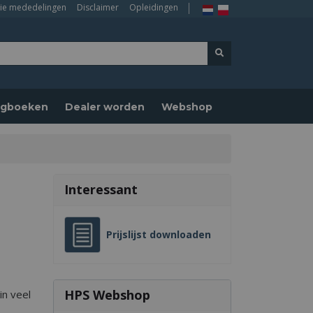
ie mededelingen
Disclaimer
Opleidingen
logboeken
Dealer worden
Webshop
Interessant
Prijslijst downloaden
HPS Webshop
in veel