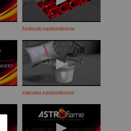
Poduszki ognioodporne
zaprawa ognioodporna