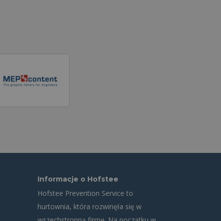
Informacje o Hofstee
Hofstee Prevention Service to
hurtownia, która rozwinęła się w
wszechstronną firmę. Na początku w