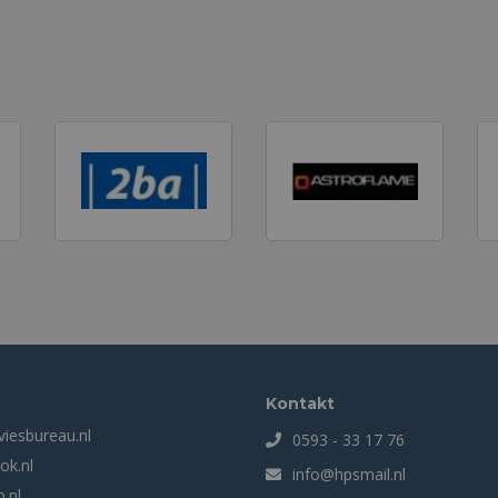
Kontakt
viesbureau.nl
0593 - 33 17 76
ok.nl
info@hpsmail.nl
.nl